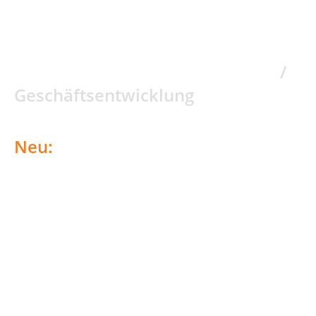
industrial design / graphic design
vision design / Marketing
/ Sales
/
Geschäftsentwicklung
Neu:
KI: Transformationsvorbereitung
/
KI-Integration
"KI liegt in der Luft" - inzwischen ist
KI der
zweiten Generation
am Start:
Agent KI. Agent KI ist eine teleologische, Ziel-
und ergebnisorientierte KI,
die eigenständig Probleme löst.