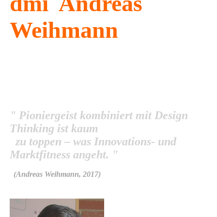
dmi Andreas
Weihmann
design marketing
innovation
" Pioniergeist kombiniert mit Design
Thinking ist kaum
zu toppen – was Innovations- und
Marktfitness angeht.
"
(Andreas Weihmann, 2017)