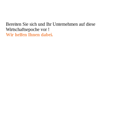
händisch ausgeführt werden muss,
wird bald von KI erledigt. Schneller, günstiger,
zuverlässiger.
Bereiten Sie sich und Ihr Unternehmen auf diese
Wirtschaftsepoche vor !
Wir helfen Ihnen dabei.
Gemeinsam mit Ihnen analysieren wir
Ihr Unternehmen
hinsichtlich Vision, UX und Sales
...
und entwickeln dann individuelle,