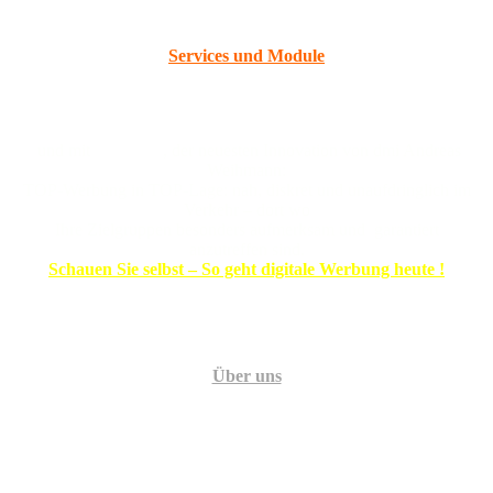
maßgeschneiderte
Services und Module
und mit
ROAD
Di
, der neuesten Innovation von dmi Andreas
Weihmann:
TOP-Werbung in TOP-Lage: nah, diskret und unaufdringlich im
Verkehr – dort wo
Ihre Zielgruppen besonders aufmerksam und garantiert
anzutreffen sind.
Schauen Sie selbst – So geht digitale Werbung heute !
Über uns