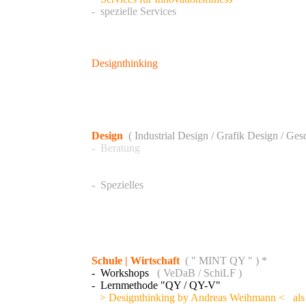
- spezielle
Services
Designthinking
-
Coachings
- Services
- Workshops
Design
( Industrial Design / Grafik Design / Ges
-
Beratung
- Design / Redesign
- D & E / Werkaufträge
- Spezielles
Schule | Wirtschaft
( " MINT QY " ) *
-
Workshops
( VeDaB / SchiLF )
- Lernmethode "QY / QY-V"
> Designthinking by Andreas Weihmann < als L