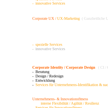
-
innovative Services
Corporate UX
/
UX-Marketing
( Ganzheitliche
-
Beratung
- Design / Redesign
- Entwicklung
-
Entrepreneurships
-
Coachings
- spezielle
Services
-
innovative
Services
Corporate Identity
/ Corporate Design
( CI /
-
Beratung
- Design / Redesign
- Entwicklung
-
Services für Unternehmens-Identifikation & nac
Unternehmens- & Innovationsfitness
-
für
interne Flexibilität / Agilität / Resilienz
-
Services für Innovationsfitness
& Startups