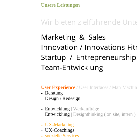
Unsere Leistungen
Wir bieten zielführende Unt
Marketing & Sales
Innovation / Innovations-Fit
Startup / Entrepreneurship
Team-Entwicklung
User-Experience
/ User-Interfaces / Man-Machin
-
Beratung
- Design / Redesign
- Entwicklung
| Werkaufträge
- Entwicklung
| Designthinking ( on site, intern )
- UX-Marketing
-
UX-Coachings
- spezielle
Services