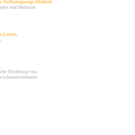
de Stoffaneignungs-Methode
ppen und Inklusion
s Lernen,
,
ische Förderung von
uchsunternehmern