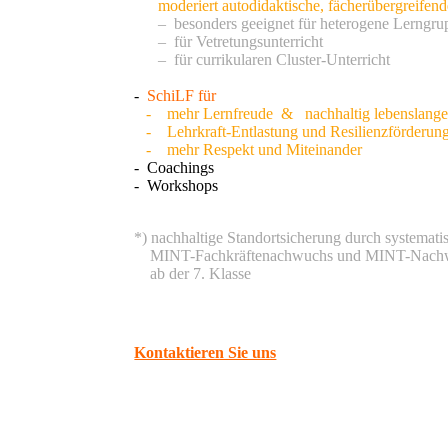
moderiert autodidaktische, fächerübergreifen
– besonders geeignet für heterogene Lerngru
– für Vetretungsunterricht
– für currikularen Cluster-Unterricht
-
SchiLF für
- mehr Lernfreude & nachhaltig lebenslange
- Lehrkraft-Entlastung und Resilienzförderung
- mehr Respekt und Miteinander
- Coachings
- Workshops
*) nachhaltige Standortsicherung durch systemat
MINT-Fachkräftenachwuchs und MINT-Nachw
ab der 7. Klasse
Kontaktieren Sie uns