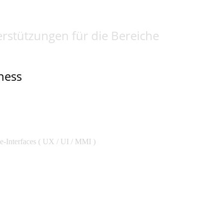
erstützungen für die Bereiche
ness
e-Interfaces
( UX / UI / MMI )